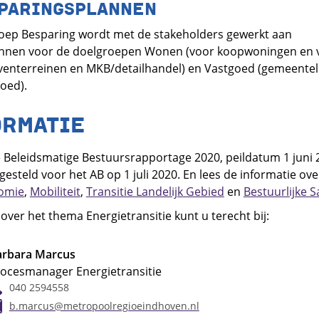
PARINGSPLANNEN
oep Besparing wordt met de stakeholders gewerkt aan
annen voor de doelgroepen Wonen (voor koopwoningen en 
jventerreinen en MKB/detailhandel) en Vastgoed (gemeentel
oed).
ORMATIE
 de Beleidsmatige Bestuursrapportage 2020, peildatum 1 juni
tgesteld voor het AB op 1 juli 2020. En lees de informatie ove
omie
,
Mobiliteit
,
Transitie Landelijk Gebied
en
Bestuurlijke 
ver het thema Energietransitie kunt u terecht bij:
arbara Marcus
ocesmanager Energietransitie
040 2594558
b.marcus@metropoolregioeindhoven.nl