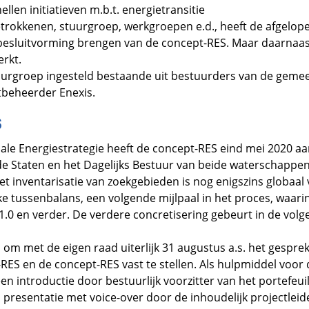
llen initiatieven m.b.t. energietransitie
betrokkenen, stuurgroep, werkgroepen e.d., heeft de afgel
besluitvorming brengen van de concept-RES. Maar daarnaast
rkt.
tuurgroep ingesteld bestaande uit bestuurders van de geme
beheerder Enexis.
S
ale Energiestrategie heeft de concept-RES eind mei 2020 
e Staten en het Dagelijks Bestuur van beide waterschappen
et inventarisatie van zoekgebieden is nog enigszins globaal 
ke tussenbalans, een volgende mijlpaal in het proces, waarin
1.0 en verder. De verdere concretisering gebeurt in de volg
d om met de eigen raad uiterlijk 31 augustus a.s. het gesprek
ES en de concept-RES vast te stellen. Als hulpmiddel voor di
en introductie door bestuurlijk voorzitter van het portefeu
presentatie met voice-over door de inhoudelijk projectleid