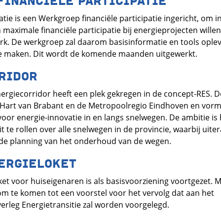
FINANCIËLE PARTICIPATIE
ie is een Werkgroep financiële participatie ingericht, om i
maximale financiële participatie bij energieprojecten wille
rk. De werkgroep zal daarom basisinformatie en tools opl
 te maken. Dit wordt de komende maanden uitgewerkt.
RIDOR
ergiecorridor heeft een plek gekregen in de concept-RES. D
, Hart van Brabant en de Metropoolregio Eindhoven en vor
voor energie-innovatie in en langs snelwegen. De ambitie is
t te rollen over alle snelwegen in de provincie, waarbij uite
e planning van het onderhoud van de wegen.
NERGIELOKET
oket voor huiseigenaren is als basisvoorziening voortgezet.
m te komen tot een voorstel voor het vervolg dat aan het
erleg Energietransitie zal worden voorgelegd.