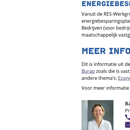
ENERGIEBES
Vanuit de RES-Werkgr
energiebesparingspl
Bedrijven (voor bedri
maatschappelijk vastg
MEER INF
Dit is informatie uit
Burap
zoals die is vas
andere thema’s:
Econ
Voor meer informatie o
B
Pr