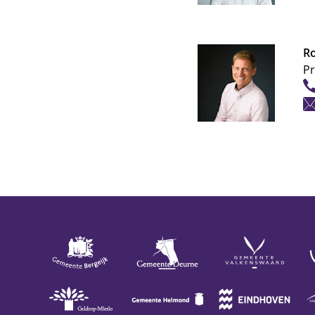
Ro
Pr