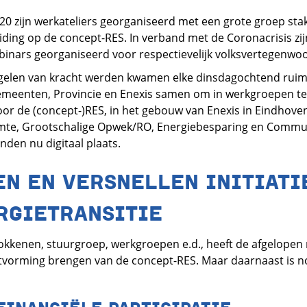
020 zijn werkateliers georganiseerd met een grote groep sta
iding op de concept-RES. In verband met de Coronacrisis zi
inars georganiseerd voor respectievelijk volksvertegenwo
elen van kracht werden kwamen elke dinsdagochtend rui
meenten, Provincie en Enexis samen om in werkgroepen t
r de (concept-)RES, in het gebouw van Enexis in Eindhoven.
e, Grootschalige Opwek/RO, Energiebesparing en Communic
nden nu digitaal plaats.
N EN VERSNELLEN INITIATI
ERGIETRANSITIE
rokkenen, stuurgroep, werkgroepen e.d., heeft de afgelope
itvorming brengen van de concept-RES. Maar daarnaast is n