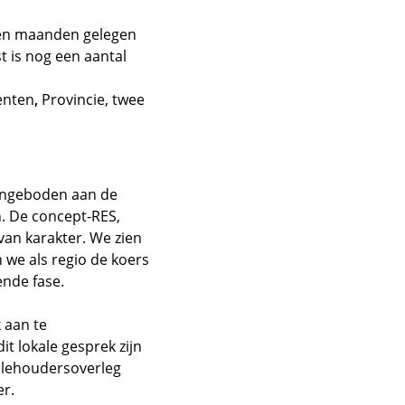
open maanden gelegen
 is nog een aantal
enten
,
Provincie, twee
aangeboden aan de
.
De concept-RES,
van karakter. We zien
 we als regio de koers
ende fase.
 aan te
t lokale gesprek zijn
illehoudersoverleg
er.