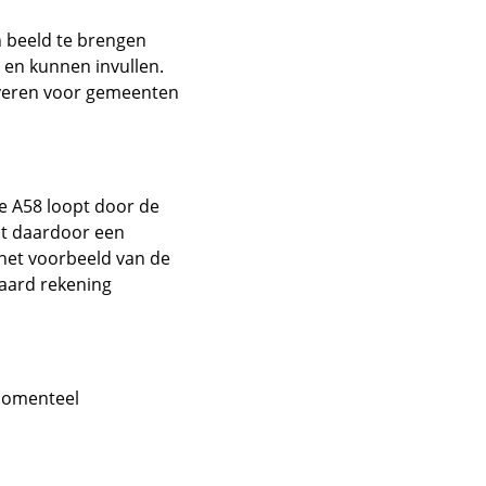
n beeld te brengen
n en kunnen invullen.
everen voor gemeenten
e A58 loopt door de
mt daardoor een
 het voorbeeld van de
raard rekening
 Momenteel