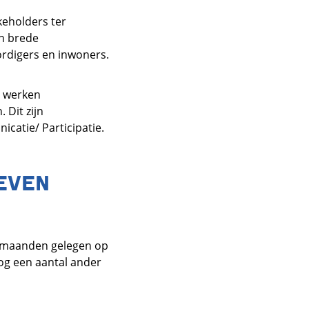
keholders ter
jn brede
ordigers en inwoners.
m
e werken
 Dit zijn
atie/ Participatie.
EVEN
n maanden gelegen op
og een aantal ander