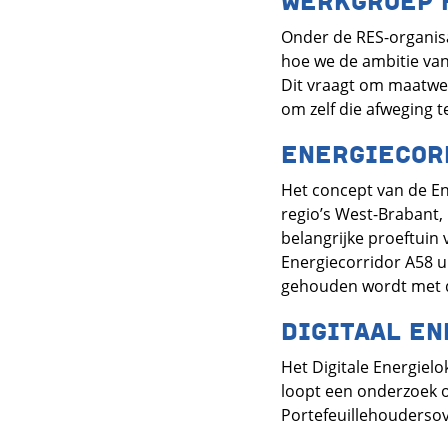
WERKGROEP 
Onder de RES-organisat
hoe we de ambitie van 
Dit vraagt om maatwe
om zelf die afweging
ENERGIECOR
Het concept van de En
regio’s West-Brabant
belangrijke proeftuin 
Energiecorridor A58 ui
gehouden wordt met d
DIGITAAL E
Het Digitale Energiel
loopt een onderzoek o
Portefeuillehoudersov