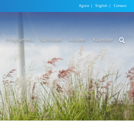
Agora
English
Contact
Programma
Subsidies
Actueel
Kalender
Nieuwsarchief
Regionale
versnellingstafel
Beethoven Wonen
VEX-regeling