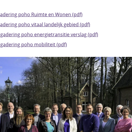
adering poho Ruimte en Wonen (pdf)
dering poho vitaal landelijk gebied (pdf)
adering poho energietransitie verslag (pdf)
adering poho mobiliteit (pdf)