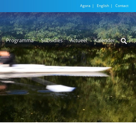
Agora
English
Contact
Programma
Subsidies
Actueel
Kalender
Nieuwsarchief
Regionale
versnellingstafel
Beethoven Wonen
VEX-regeling