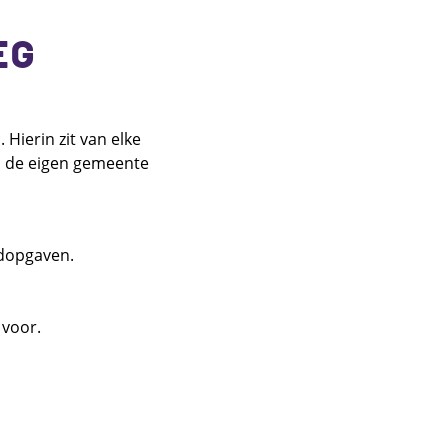
EG
Hierin zit van elke
n de eigen gemeente
fdopgaven.
 voor.