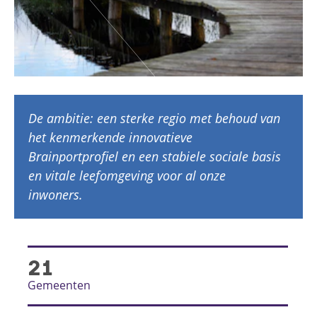
De ambitie: een sterke regio met behoud van
het kenmerkende innovatieve
Brainportprofiel en een stabiele sociale basis
en vitale leefomgeving voor al onze
inwoners.
21
Gemeenten