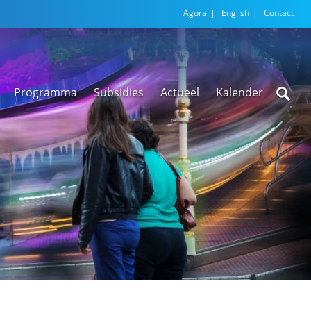
Agora
English
Contact
Programma
Subsidies
Actueel
Kalender
Nieuwsarchief
Regionale
versnellingstafel
Beethoven Wonen
VEX-regeling