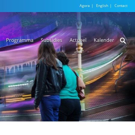
Agora
English
Contact
Programma
Subsidies
Actueel
Kalender
Nieuwsarchief
Regionale
versnellingstafel
Beethoven Wonen
VEX-regeling