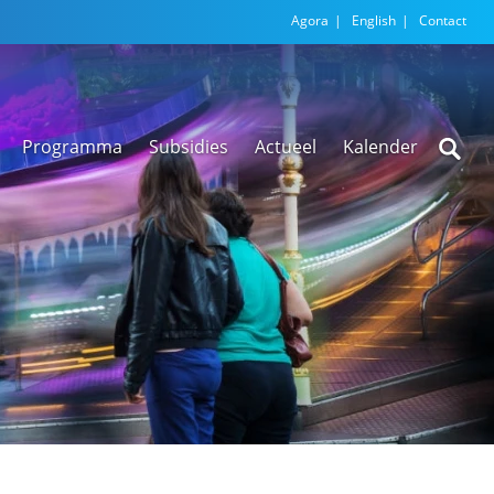
Agora
English
Contact
Programma
Subsidies
Actueel
Kalender
Nieuwsarchief
Regionale
versnellingstafel
Beethoven Wonen
VEX-regeling