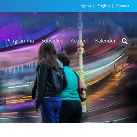
Agora
English
Contact
Programma
Subsidies
Actueel
Kalender
Nieuwsarchief
Regionale
versnellingstafel
Beethoven Wonen
VEX-regeling