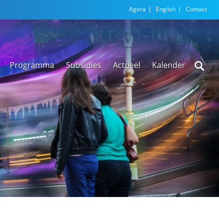
Agora
English
Contact
Programma
Subsidies
Actueel
Kalender
Nieuwsarchief
Regionale
versnellingstafel
Beethoven Wonen
VEX-regeling