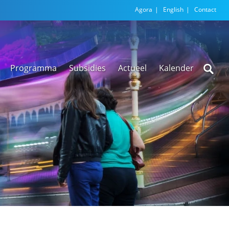
Agora
English
Contact
Programma
Subsidies
Actueel
Kalender
Nieuwsarchief
Regionale
versnellingstafel
Beethoven Wonen
VEX-regeling