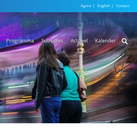
Agora
English
Contact
Programma
Subsidies
Actueel
Kalender
Nieuwsarchief
Regionale
versnellingstafel
Beethoven Wonen
VEX-regeling