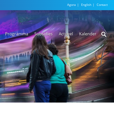
Agora
English
Contact
Programma
Subsidies
Actueel
Kalender
Nieuwsarchief
Regionale
versnellingstafel
Beethoven Wonen
VEX-regeling