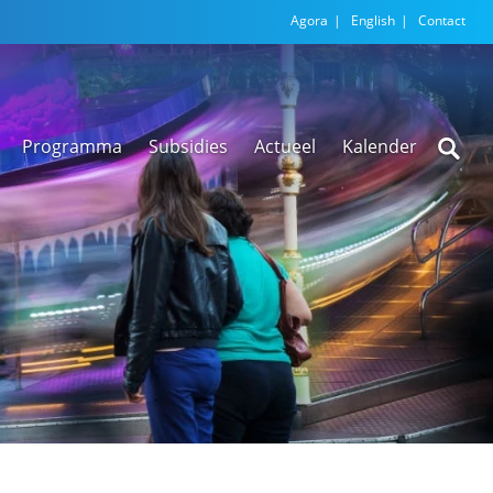
Agora
English
Contact
Programma
Subsidies
Actueel
Kalender
Nieuwsarchief
Regionale
versnellingstafel
Beethoven Wonen
VEX-regeling