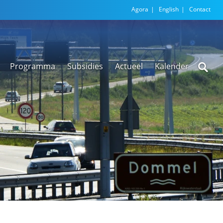
Agora
English
Contact
Programma
Subsidies
Actueel
Kalender
Nieuwsarchief
Regionale
versnellingstafel
Beethoven Wonen
VEX-regeling