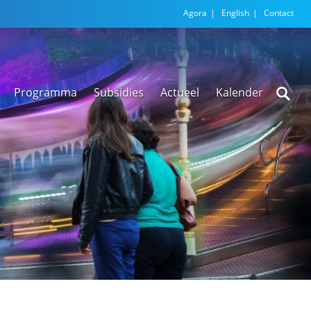
Agora
English
Contact
Programma
Subsidies
Actueel
Kalender
Nieuwsarchief
Regionale
versnellingstafel
Beethoven Wonen
VEX-regeling