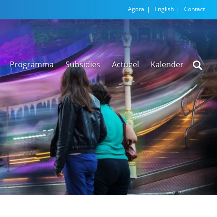
Agora
English
Contact
Programma
Subsidies
Actueel
Kalender
Nieuwsarchief
Regionale
versnellingstafel
Beethoven Wonen
VEX-regeling