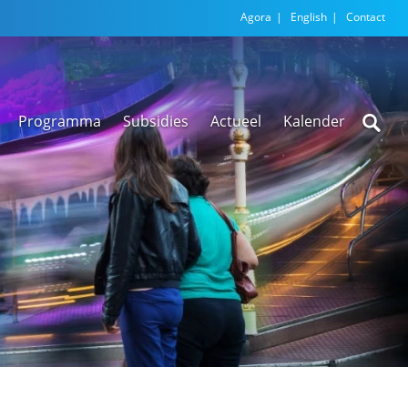
Agora
English
Contact
Programma
Subsidies
Actueel
Kalender
Nieuwsarchief
Regionale
versnellingstafel
Beethoven Wonen
VEX-regeling