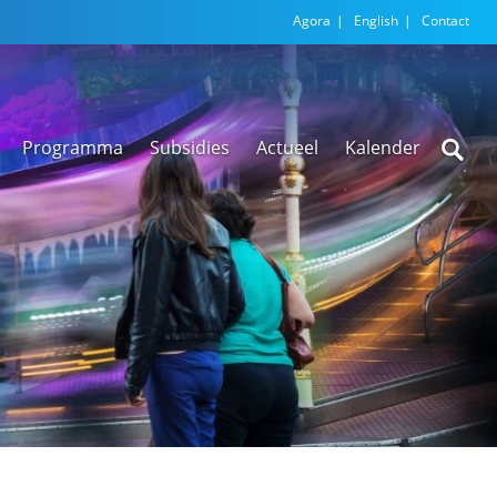
Agora
English
Contact
Programma
Subsidies
Actueel
Kalender
Nieuwsarchief
Regionale
versnellingstafel
Beethoven Wonen
VEX-regeling