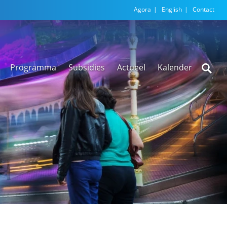
Agora
English
Contact
Programma
Subsidies
Actueel
Kalender
Nieuwsarchief
Regionale
versnellingstafel
Beethoven Wonen
VEX-regeling