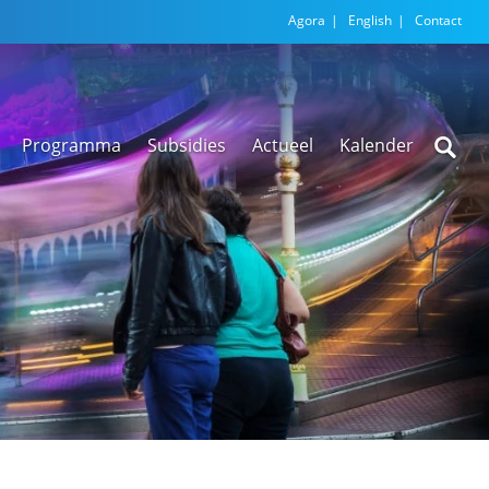
Agora
English
Contact
Programma
Subsidies
Actueel
Kalender
Nieuwsarchief
Regionale
versnellingstafel
Beethoven Wonen
VEX-regeling