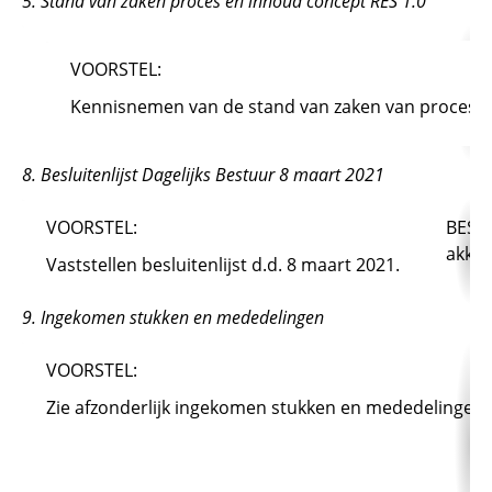
5. Stand van zaken proces en inhoud concept RES 1.0
VOORSTEL:
Kennisnemen van de stand van zaken van proces en
8. Besluitenlijst Dagelijks Bestuur 8 maart 2021
VOORSTEL:
BESLU
akko
Vaststellen besluitenlijst d.d. 8 maart 2021.
9. Ingekomen stukken en mededelingen
VOORSTEL:
Zie afzonderlijk ingekomen stukken en mededelingen.