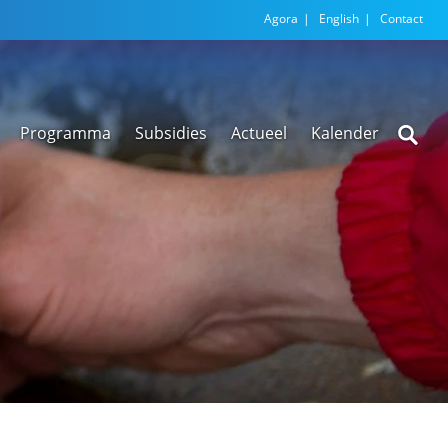
Agora
English
Contact
Programma
Subsidies
Actueel
Kalender
Nieuwsarchief
Regionale
versnellingstafel
Beethoven Wonen
VEX-regeling