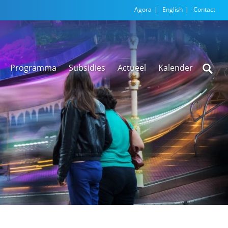
Agora
English
Contact
Programma
Subsidies
Actueel
Kalender
Nieuwsarchief
Regionale
versnellingstafel
Beethoven Wonen
VEX-regeling