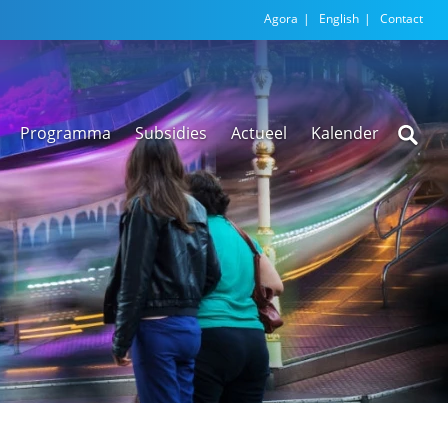
Agora
English
Contact
Programma
Subsidies
Actueel
Kalender
Nieuwsarchief
Regionale
versnellingstafel
Beethoven Wonen
VEX-regeling