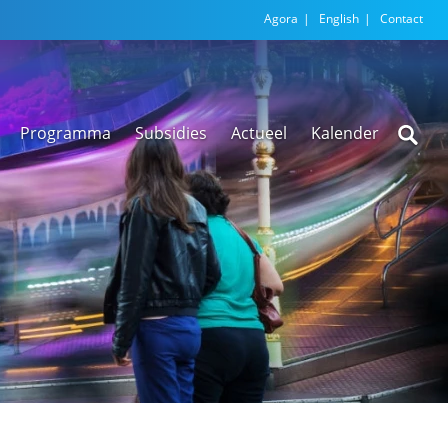
Agora
English
Contact
Programma
Subsidies
Actueel
Kalender
Nieuwsarchief
Regionale
versnellingstafel
Beethoven Wonen
VEX-regeling