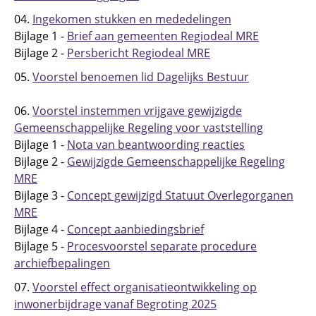
04.
Ingekomen stukken en mededelingen
Bijlage 1 -
Brief aan gemeenten Regiodeal MRE
Bijlage 2 -
Persbericht Regiodeal MRE
05.
Voorstel benoemen lid Dagelijks Bestuur
06.
Voorstel instemmen vrijgave gewijzigde
Gemeenschappelijke Regeling voor vaststelling
Bijlage 1 -
Nota van beantwoording reacties
Bijlage 2 -
Gewijzigde Gemeenschappelijke Regeling
MRE
Bijlage 3 -
Concept gewijzigd Statuut Overlegorganen
MRE
Bijlage 4 -
Concept aanbiedingsbrief
Bijlage 5 -
Procesvoorstel separate procedure
archiefbepalingen
07.
Voorstel effect organisatieontwikkeling op
inwonerbijdrage vanaf Begroting 2025