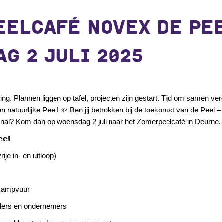
ELCAFÉ NOVEX DE PE
G 2 JULI 2025
ing. Plannen liggen op tafel, projecten zijn gestart. Tijd om samen v
n natuurlijke Peel!
🌱
Ben jij betrokken bij de toekomst van de Peel –
onal? Kom dan op woensdag 2 juli naar het Zomerpeelcafé in Deurne
𝗲𝗹
rije in- en uitloop)
 kampvuur
ders en ondernemers