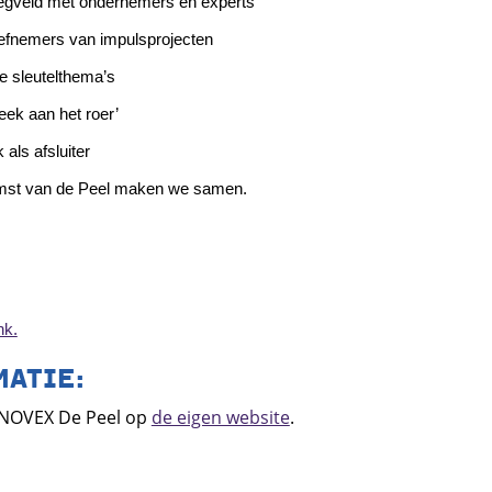
egveld met ondernemers en experts
iefnemers van impulsprojecten
de sleutelthema’s
ek aan het roer’
als afsluiter
mst van de Peel maken we samen.
nk.
MATIE:
 NOVEX De Peel op
de eigen website
.