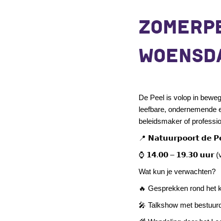
ZOMERPE
WOENSDA
De Peel is volop in beweg
leefbare, ondernemende e
beleidsmaker of professi
📍
𝗡𝗮𝘁𝘂𝘂𝗿𝗽𝗼𝗼𝗿𝘁
𝗱𝗲
𝗣
⌚
𝟭𝟰
.
𝟬𝟬
–
𝟭𝟵
.
𝟯𝟬
𝘂𝘂𝗿
(v
Wat kun je verwachten?
🔥
Gesprekken rond het
🎤
Talkshow met bestuur