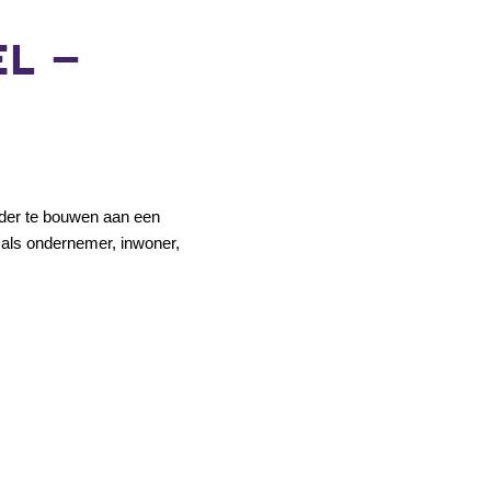
EL –
erder te bouwen aan een
 als ondernemer, inwoner,
.