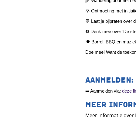
🌾
Wandeling door het Le
💡
Ontmoeting met initiat
💬
Laat je bijpraten over 
☸
Denk mee over ‘De stre
🍽️
Borrel, BBQ en muziek 
Doe mee! Want de toeko
AANMELDEN:
➡️
Aanmelden via:
deze li
MEER INFOR
Meer informatie over