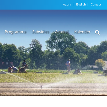
Agora
English
Contact
Programma
Subsidies
Actueel
Kalender
Nieuwsarchief
Regionale
versnellingstafel
Beethoven Wonen
VEX-regeling