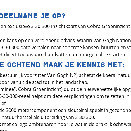
DEELNAME JE OP?
een exclusieve 3-30-300-inzichtkaart van Cobra Groeninzicht
en kans op een verdiepend advies, waarin Van Gogh Nation
 3-30-300 data vertalen naar concrete kansen, buurten en v
et direct toepasbare handvatten om morgen al te starten
E OCHTEND MAAK JE KENNIS MET:
stuurlijk voorzitter Van Gogh NP) schetst de koers: natuur 
oor vanuit de stad tot in het landschap.
ominee”, Cobra Groeninzicht) duidt de nieuwe wettelijke o
 3-30-300-regel helpt om deze verplichtingen om te zetten in
ef.
e 3000-metercomponent een sleutelrol speelt in gezondheid
 natuurherstel als uitbreiding van 3-30-300.
 met collega-ambtenaren hoor je wat in de praktijk écht w