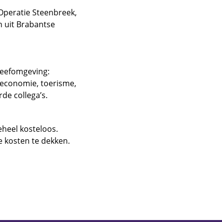
Operatie Steenbreek,
n uit Brabantse
leefomgeving:
 economie, toerisme,
e collega’s.
eheel kosteloos.
 kosten te dekken.