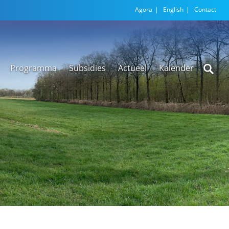
Agora
English
Contact
Programma
Subsidies
Actueel
Kalender
Nieuwsarchief
Regionale
versnellingstafel
Beethoven Wonen
VEX-regeling