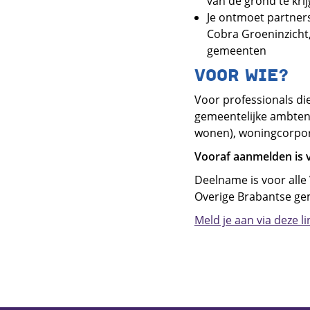
van de grond te krij
Je ontmoet partners
Cobra Groeninzicht
gemeenten
VOOR WIE?
Voor professionals d
gemeentelijke ambten
wonen), woningcorpor
Vooraf aanmelden is v
Deelname is voor all
Overige Brabantse gem
Meld je aan via deze li