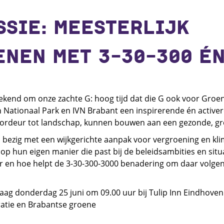
SIE: MEESTERLIJK
NEN MET 3-30-300 ÉN
ekend om onze zachte G: hoog tijd dat die G ook voor Groe
 Nationaal Park en IVN Brabant een inspirerende én active
ordeur tot landschap, kunnen bouwen aan een gezonde, gr
l bezig met een wijkgerichte aanpak voor vergroening en kl
 op hun eigen manier die past bij de beleidsambities en sit
ar en hoe helpt de 3-30-300-3000 benadering om daar volgen
ag donderdag 25 juni om 09.00 uur bij Tulip Inn Eindhoven
ratie en Brabantse groene