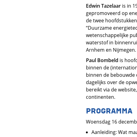
Edwin Tazelaar
is in 1
gepromoveerd op ener
de twee hoofdstukken 
“Duurzame energietech
wetenschappelijke pub
waterstof in binnenru
Arnhem en Nijmegen.
Paul Bombeld
is hoof
binnen de (internatio
binnen de bebouwde om
dagelijks over de opw
bereikt via de website
continenten.
PROGRAMMA
Woensdag 16 december
Aanleiding: Wat ma