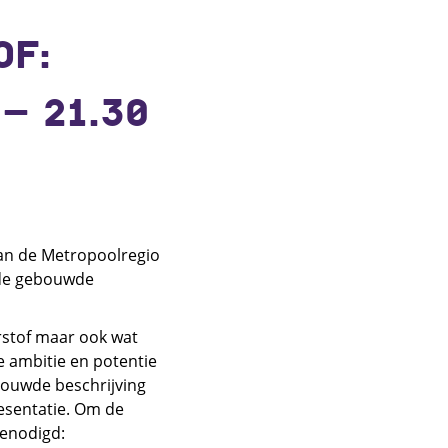
OF:
– 21.30
van de Metropoolregio
 de gebouwde
erstof maar ook wat
e ambitie en potentie
bouwde beschrijving
resentatie. Om de
genodigd: