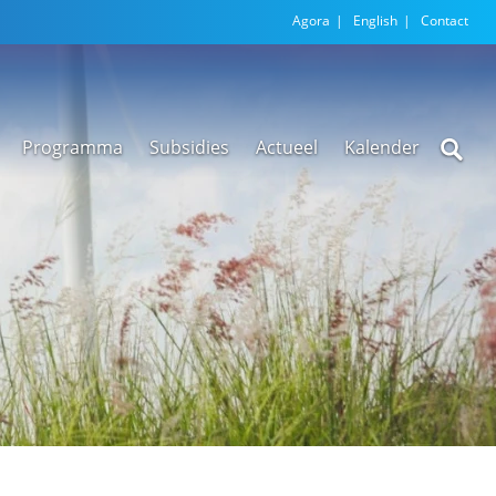
Agora
English
Contact
Programma
Subsidies
Actueel
Kalender
Nieuwsarchief
Regionale
versnellingstafel
Beethoven Wonen
VEX-regeling