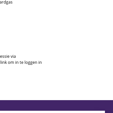
aardgas
essie via
link om in te loggen in