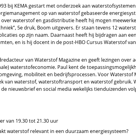
993 bij KEMA gestart met onderzoek aan waterstofsystemen. 
giemanagement op van waterstof gebaseerde energiesyste
over waterstof en gasdistributie heeft hij mogen meewerk
niek”, 5e druk, Boom uitgevers. Er staan tevens 12 waterst
licaties op zijn naam. Daarnaast heeft hij bijdragen aan e
imten, en is hij docent in de post-HBO Cursus Waterstof va
dredacteur van Waterstof Magazine en geeft lezingen over a
nale) waterstofeconomie. Paul kent de toepassingsmogelijk
geving, mobiliteit en bedrijfsprocessen. Voor Waterstof Ma
ek van waterstof, waterstoftransport en waterstof gebruik.
, de nieuwsbrief en social media wekelijks tienduizenden volg
 van 19.30 tot 21.30 uur
akt waterstof relevant in een duurzaam energiesysteem?