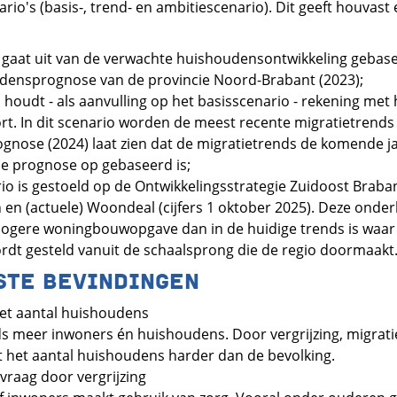
rio's (basis-, trend- en ambitiescenario). Dit geeft houvast e
 gaat uit van de verwachte huishoudensontwikkeling gebas
densprognose van de provincie Noord-Brabant (2023);
houdt - als aanvulling op het basisscenario - rekening met 
rt. In dit scenario worden de meest recente migratietrend
gnose (2024) laat zien dat de migratietrends de komende j
le prognose op gebaseerd is;
io is gestoeld op de Ontwikkelingsstrategie Zuidoost Brab
n (actuele) Woondeal (cijfers 1 oktober 2025). Deze ond
hogere woningbouwopgave dan in de huidige trends is waar
dt gesteld vanuit de schaalsprong die de regio doormaakt
STE BEVINDINGEN
het aantal huishoudens
ds meer inwoners én huishoudens. Door vergrijzing, migrati
t het aantal huishoudens harder dan de bevolking.
raag door vergrijzing