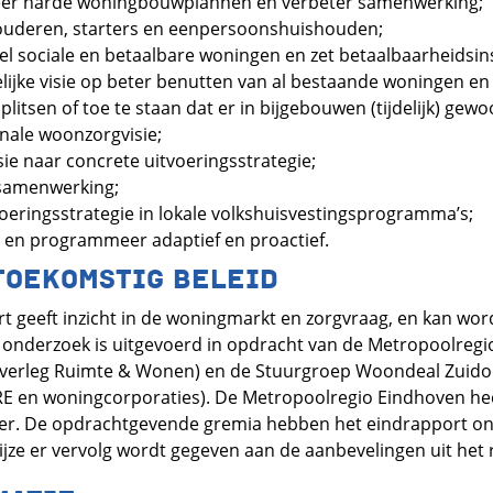
eer harde woningbouwplannen en verbeter samenwerking;
ouderen, starters en eenpersoonshuishouden;
l sociale en betaalbare woningen en zet betaalbaarheidsin
ijke visie op beter benutten van al bestaande woningen en
litsen of toe te staan dat er in bijgebouwen (tijdelijk) gew
nale woonzorgvisie;
sie naar concrete uitvoeringsstrategie;
 samenwerking;
oeringsstrategie in lokale volkshuisvestingsprogramma’s;
l en programmeer adaptief en proactief.
TOEKOMSTIG BELEID
 geeft inzicht in de woningmarkt en zorgvraag, en kan word
t onderzoek is uitgevoerd in opdracht van de Metropoolreg
overleg Ruimte & Wonen) en de Stuurgroep Woondeal Zuidoo
MRE en woningcorporaties). De Metropoolregio Eindhoven hee
ker. De opdrachtgevende gremia hebben het eindrapport o
jze er vervolg wordt gegeven aan de aanbevelingen uit het 