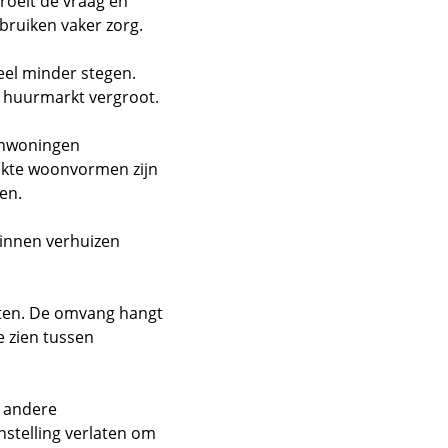
roeit de vraag en
bruiken vaker zorg.
eel minder stegen.
e huurmarkt vergroot.
enwoningen
hikte woonvormen zijn
ken.
zinnen verhuizen
hten. De omvang hangt
e zien tussen
n andere
nstelling verlaten om