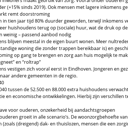
ijf inwoners maakt gebruik van zorg. Vooral onder ouderen g
er (+15% sinds 2019). Ook mensen met lagere inkomens ge
rkt remt doorstroming
 in tien jaar tijd 80% duurder geworden, terwijl inkomens v
eer huishoudens terug op (sociale) huur, wat de druk op d
n weinig – passend aanbod nodig
ns blijven meestal in de eigen buurt wonen. Meer nultred
lfstandige woning die zonder trappen bereikbaar is) en gesc
ming op gang te brengen en zorg aan huis mogelijk te ma
gneet” en “roltrap”
s vestigen zich vooral eerst in Eindhoven. Jongeren en ge
 naar andere gemeenten in de regio.
040
2040 tussen de 52.500 en 88.000 extra huishoudens verwac
tie en economische ontwikkelingen. Hierbij zijn verschillen t
gave voor ouderen, onzekerheid bij aandachtsgroepen
ouderen groeit in alle scenario’s. De woonzorgbehoefte va
(zoals (dreigend) dak- en thuislozen, mensen die een zorgi