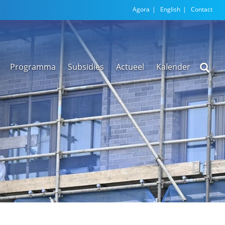
Agora
English
Contact
Programma
Subsidies
Actueel
Kalender
Nieuwsarchief
Regionale
versnellingstafel
Beethoven Wonen
VEX-regeling