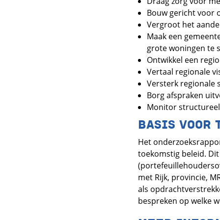
Draag zorg voor m
Bouw gericht voor 
Vergroot het aandee
Maak een gemeentel
grote woningen te sp
Ontwikkel een regio
Vertaal regionale vi
Versterk regionale
Borg afspraken uitv
Monitor structuree
BASIS VOOR 
Het onderzoeksrapport
toekomstig beleid. Di
(portefeuillehouders
met Rijk, provincie, 
als opdrachtverstrek
bespreken op welke wi