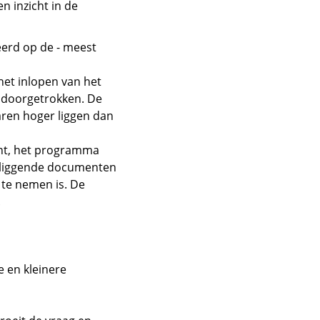
n inzicht in de
eerd op de - meest
het inlopen van het
s doorgetrokken. De
aren hoger liggen dan
ant, het programma
erliggende documenten
 te nemen is. De
.
e en kleinere