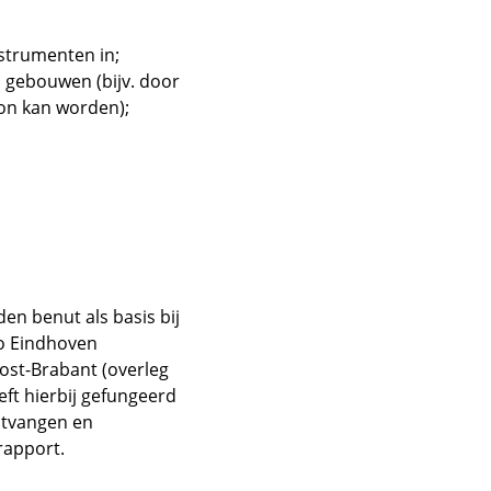
strumenten in;
 gebouwen (bijv. door
oon kan worden);
en benut als basis bij
io Eindhoven
st-Brabant (overleg
ft hierbij gefungeerd
ntvangen en
rapport.