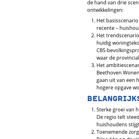
de hand van drie scena
ontwikkelingen:
Het basisscenario
recente – huishou
Het trendscenario 
huidig woningteko
CBS-bevolkingspro
waar de provincia
Het ambitiescenar
Beethoven Wonen e
gaan uit van een 
hogere opgave wor
BELANGRIJK
Sterke groei van 
De regio telt stee
huishoudens stijg
Toenemende zorgv