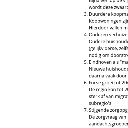
Bijna één op de v
wordt deze zwaard
Duurdere koopma
Koopwoningen zijn
Hierdoor vallen m
Ouderen verhuize
Oudere huishoude
(gelijkvloerse, ze
nodig om doorstro
Eindhoven als “ma
Nieuwe huishouden
daarna vaak door
Forse groei tot 2
De regio kan tot 
sterk af van migra
subregio's.
Stijgende zorgop
De zorgvraag van 
aandachtsgroepen 