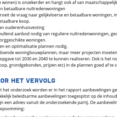
te wonen) is onzekerder en hangt ook af van maatschappelij
an betaalbare nultredenwoningen
 groeit de vraag naar gelijkvloerse en betaalbare woningen, i
etaalbare koop.
aan ouderenhuisvesting
nvullend aanbod nodig van reguliere nultredenwoningen, ge
orggeschikte woningen.
en en optimalisatie plannen nodig.
oldoende woningbouwplannen, maar meer projecten moeten
opgave tot 2030 en 2040 te kunnen realiseren. Ook is het n
op, grondgebonden, prijzen etc) in de plannen goed af te
OR HET VERVOLG
it het onderzoek worden er in het rapport aanbevelingen g
rukkelijk beleidsarme aanbevelingen toegespitst op de inhou
jn een advies vanuit de onderzoekende partij. De aanbeveli
e opsomming: