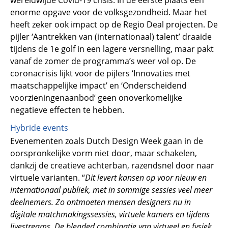
wereldwijde Covid-19 crisis. In de eerste plaats een
enorme opgave voor de volksgezondheid. Maar het
heeft zeker ook impact op de Regio Deal projecten. De
pijler ‘Aantrekken van (internationaal) talent’ draaide
tijdens de 1e golf in een lagere versnelling, maar pakt
vanaf de zomer de programma’s weer vol op. De
coronacrisis lijkt voor de pijlers ‘Innovaties met
maatschappelijke impact’ en ‘Onderscheidend
voorzieningenaanbod’ geen onoverkomelijke
negatieve effecten te hebben.
Hybride events
Evenementen zoals Dutch Design Week gaan in de
oorspronkelijke vorm niet door, maar schakelen,
dankzij de creatieve achterban, razendsnel door naar
virtuele varianten. “
Dit levert kansen op voor nieuw en
internationaal publiek, met in sommige sessies veel meer
deelnemers.
Zo ontmoeten mensen designers nu in
digitale matchmakingssessies, virtuele kamers en tijdens
livestreams. De blended combinatie van virtueel en fysiek