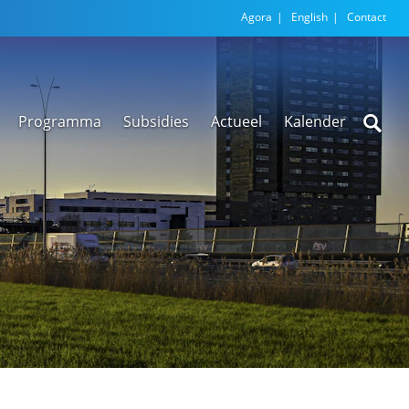
Agora
English
Contact
Programma
Subsidies
Actueel
Kalender
Nieuwsarchief
Regionale
versnellingstafel
Beethoven Wonen
VEX-regeling