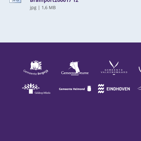
jpg
|
1,6 MB