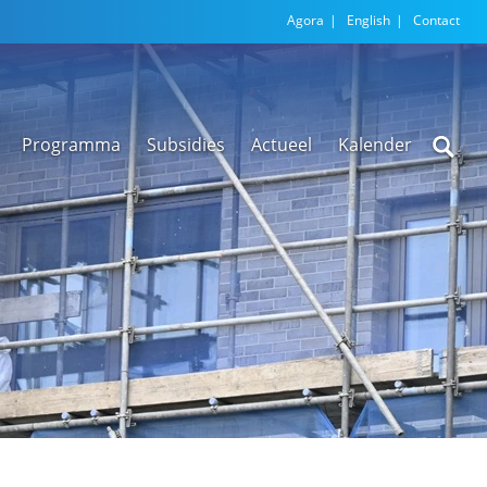
Agora
English
Contact
Programma
Subsidies
Actueel
Kalender
Nieuwsarchief
Regionale
versnellingstafel
Beethoven Wonen
VEX-regeling