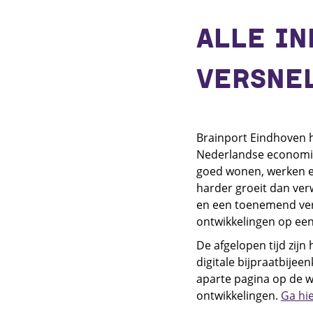
ALLE IN
VERSNEL
Brainport Eindhoven h
Nederlandse economie.
goed wonen, werken en 
harder groeit dan ver
en een toenemend ver
ontwikkelingen op een
De afgelopen tijd zij
digitale bijpraatbije
aparte pagina op de w
ontwikkelingen.
Ga hie