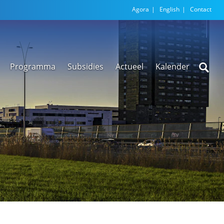
Agora
English
Contact
Programma
Subsidies
Actueel
Kalender
Nieuwsarchief
Regionale
versnellingstafel
Beethoven Wonen
VEX-regeling