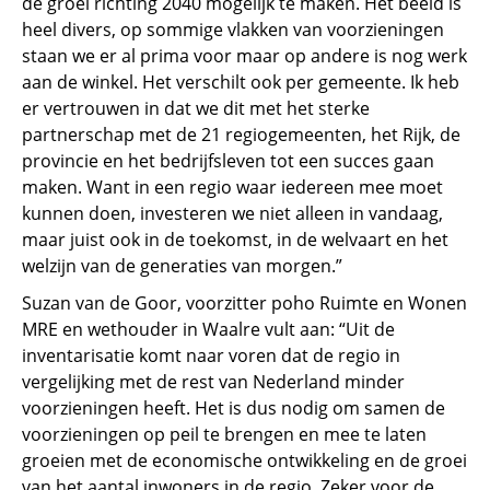
de groei richting 2040 mogelijk te maken. Het beeld is
heel divers, op sommige vlakken van voorzieningen
staan we er al prima voor maar op andere is nog werk
aan de winkel. Het verschilt ook per gemeente. Ik heb
er vertrouwen in dat we dit met het sterke
partnerschap met de 21 regiogemeenten, het Rijk, de
provincie en het bedrijfsleven tot een succes gaan
maken. Want in een regio waar iedereen mee moet
kunnen doen, investeren we niet alleen in vandaag,
maar juist ook in de toekomst, in de welvaart en het
welzijn van de generaties van morgen.”
Suzan van de Goor, voorzitter poho Ruimte en Wonen
MRE en wethouder in Waalre vult aan: “Uit de
inventarisatie komt naar voren dat de regio in
vergelijking met de rest van Nederland minder
voorzieningen heeft. Het is dus nodig om samen de
voorzieningen op peil te brengen en mee te laten
groeien met de economische ontwikkeling en de groei
van het aantal inwoners in de regio. Zeker voor de