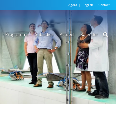
Agora
English
Contact
Programma
Subsidies
Actueel
Kalender
Nieuwsarchief
Regionale
versnellingstafel
Beethoven Wonen
VEX-regeling