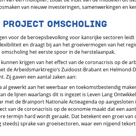
t losmaken van nieuwe investeringen, samenwerkingen en k
 PROJECT OMSCHOLING
ngen voor de beroepsbevolking voor kansrijke sectoren leidt
flexibiliteit en draagt bij aan het groeivermogen van het regi
 omscholing het eerste spoor in de herstelaanpak.
kunnen krijgen van het effect van de coronacrisis op de arb
met de Arbeidsmarktregio’s Zuidoost-Brabant en Helmond-D
. Zij gaven een aantal zaken aan:
a al gewerkt aan het weerbaar en toekomstbestendig maken
n de lijnen waarlangs dit is ingezet is Leven Lang Ontwikkele
aar met de Brainport Nationale Actieagenda op aangesloten i
fect van de coronacrisis op de economie maakt dat een aa
ere termijn hard wordt geraakt. Dat betekent een groei van
og steeds) sprake van groeisectoren, waar een nijpend tekort