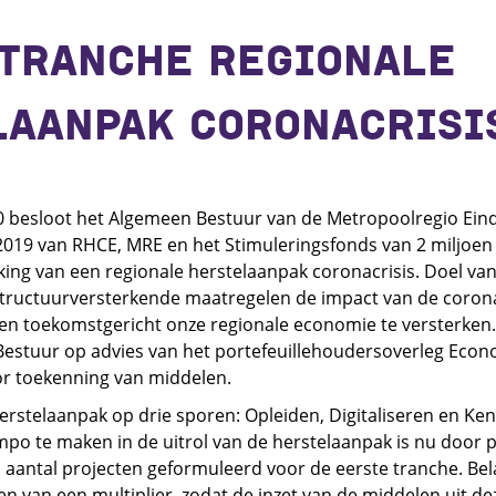
 TRANCHE REGIONALE
LAANPAK CORONACRISI
 besloot het Algemeen Bestuur van de Metropoolregio Ei
t 2019 van RHCE, MRE en het Stimuleringsfonds van 2 miljoen
king van een regionale herstelaanpak coronacrisis. Doel van
tructuurversterkende maatregelen de impact van de corona
n toekomstgericht onze regionale economie te versterken
Bestuur op advies van het portefeuillehoudersoverleg Econ
or toekenning van middelen.
erstelaanpak op drie sporen: Opleiden, Digitaliseren en Ke
 te maken in de uitrol van de herstelaanpak is nu door p
 aantal projecten geformuleerd voor de eerste tranche. Bela
en van een multiplier, zodat de inzet van de middelen uit d