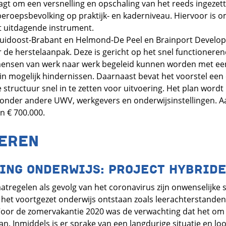
agt om een versnelling en opschaling van het reeds ingezet
eroepsbevolking op praktijk- en kaderniveau. Hiervoor is o
 uitdagende instrument.
Zuidoost-Brabant en Helmond-De Peel en Brainport Devel
 de herstelaanpak. Deze is gericht op het snel functioner
ensen van werk naar werk begeleid kunnen worden met een
n mogelijk hindernissen. Daarnaast bevat het voorstel ee
 structuur snel in te zetten voor uitvoering. Het plan wordt
nder andere UWV, werkgevers en onderwijsinstellingen. Aan
n € 700.000.
SEREN
ING ONDERWIJS: PROJECT HYBRID
atregelen als gevolg van het coronavirus zijn onwenselijke s
n het voortgezet onderwijs ontstaan zoals leerachterstanden 
Voor de zomervakantie 2020 was de verwachting dat het om ee
n. Inmiddels is er sprake van een langdurige situatie en loo