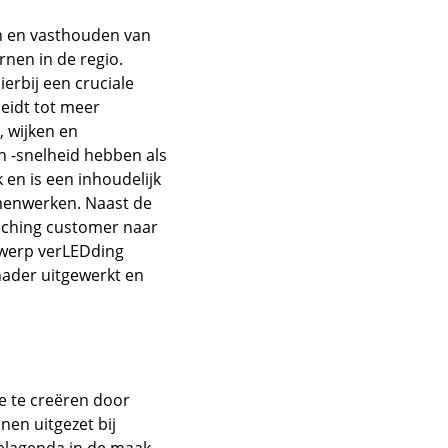
en en vasthouden van
rnen in de regio.
rbij een cruciale
eidt tot meer
, wijken en
 -snelheid hebben als
en is een inhoudelijk
menwerken. Naast de
nching customer naar
erwerp verLEDding
ader uitgewerkt en
e te creëren door
nen uitgezet bij
telagenda in de maak.