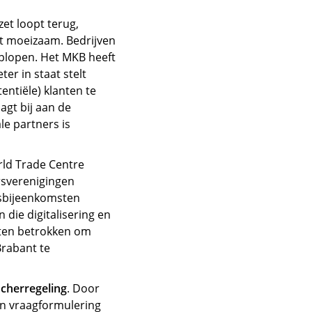
et loopt terug,
pt moeizaam. Bedrijven
oplopen. Het MKB heeft
er in staat stelt
entiële) klanten te
agt bij aan de
le partners is
ld Trade Centre
rsverenigingen
gsbijeenkomsten
die digitalisering en
keten betrokken om
Brabant te
ucherregeling
. Door
n vraagformulering