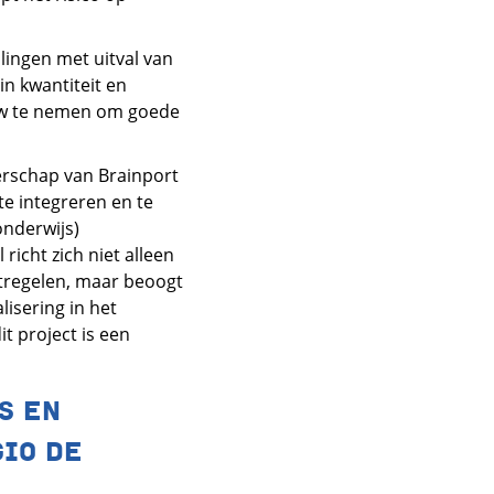
llingen met uitval van
in kwantiteit en
touw te nemen om goede
erschap van Brainport
te integreren en te
onderwijs)
icht zich niet alleen
atregelen, maar beoogt
lisering in het
t project is een
S EN
IO DE