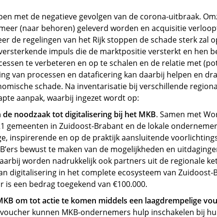
en met de negatieve gevolgen van de corona-uitbraak. Omz
meer (naar behoren) geleverd worden en acquisitie verloo
r de regelingen van het Rijk stoppen de schade sterk zal 
versterkende impuls die de marktpositie versterkt en hen bet
essen te verbeteren en op te schalen en de relatie met (pot
ring van processen en dataficering kan daarbij helpen en dra
omische schade. Na inventarisatie bij verschillende regiona
pte aanpak, waarbij ingezet wordt op:
e noodzaak tot digitalisering bij het MKB
. Samen met Wor
21 gemeenten in Zuidoost-Brabant en de lokale onderneme
, inspirerende en op de praktijk aansluitende voorlichtin
ers bewust te maken van de mogelijkheden en uitdagingen 
Daarbij worden nadrukkelijk ook partners uit de regionale 
n digitalisering in het complete ecosysteem van Zuidoost-
r is een bedrag toegekend van €100.000.
 MKB om tot actie te komen middels een laagdrempelige vo
svoucher kunnen MKB-ondernemers hulp inschakelen bij hu