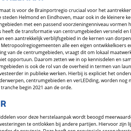
imaat is voor de Brainportregio cruciaal voor het aantrekk
 de steden Helmond en Eindhoven, maar ook in de kleinere ke
umgebieden met een passend voorzieningenniveau vormen hie
is heeft de transformatie van centrumgebieden versneld en l
an een aantrekkelijk verblijfsgebied in de kernen van dorpen
 Metropoolregiogemeenten alle een eigen ontwikkelkoers en
ing van de centrumgebieden, vraagt dit om lokaal maatwerk 
niet opportuun. Daarom zetten we in op kennisdelen en sa
mgebieden is ook de rol van de overheid in termen van lau
vesteerder in publieke werken. Hierbij is expliciet het ond
derwerpen, centrumgebieden en verLEDding, worden nog n
tranche begin 2021 aan de orde.
ER
middelen voor deze herstelaanpak wordt beoogd meerwaard
steringen te ontlokken bij andere partijen. Hiervoor zijn lij
ronder de provincie. Deze heeft een provinciale coronahers