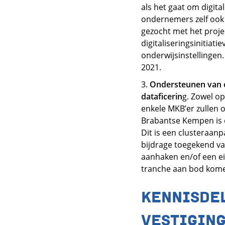
als het gaat om digita
ondernemers zelf ook 
gezocht met het projec
digitaliseringsinitia
onderwijsinstellingen
2021.
3.
Ondersteunen van o
dataficerin
g. Zowel op
enkele MKB’er zullen 
Brabantse Kempen is 
Dit is een clusteraanp
bijdrage toegekend va
aanhaken en/of een ei
tranche aan bod kom
KENNISDE
VESTIGIN