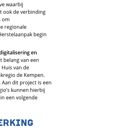
ive waarbij
t ook de verbinding
is om
de regionale
 Herstelaanpak begin
gitalisering en
het belang van een
 Huis van de
akregio de Kempen.
Aan dit project is een
io’s kunnen hierbij
 in een volgende
ERKING