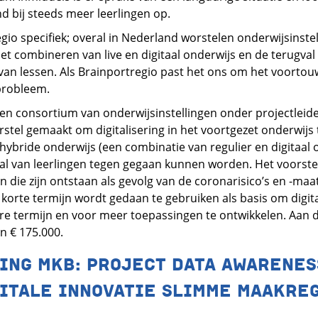
d bij steeds meer leerlingen op.
egio specifiek; overal in Nederland worstelen onderwijsinste
het combineren van live en digitaal onderwijs en de terugval 
ng van lessen. Als Brainportregio past het ons om het voor
probleem.
een consortium van onderwijsinstellingen onder projectleid
tel gemaakt om digitalisering in het voortgezet onderwijs 
hybride onderwijs (een combinatie van regulier en digitaal 
l van leerlingen tegen gegaan kunnen worden. Het voorstel r
 die zijn ontstaan als gevolg van de coronarisico’s en -ma
 korte termijn wordt gedaan te gebruiken als basis om digita
re termijn en voor meer toepassingen te ontwikkelen. Aan di
n € 175.000.
ING MKB: PROJECT DATA AWARENES
ITALE INNOVATIE SLIMME MAAKREG