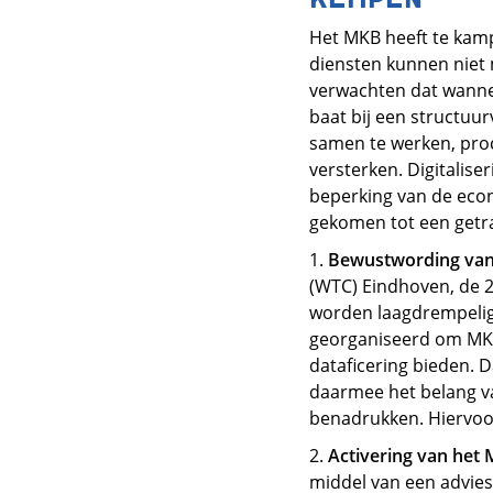
Het MKB heeft te kamp
diensten kunnen niet 
verwachten dat wannee
baat bij een structuur
samen te werken, proc
versterken. Digitalise
beperking van de econ
gekomen tot een getra
1.
Bewustwording van d
(WTC) Eindhoven, de 
worden laagdrempelige
georganiseerd om MKB’
dataficering bieden. 
daarmee het belang va
benadrukken. Hiervoo
2.
Activering van het
middel van een advie