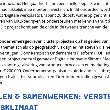
le innovatie. Het gaat hierbij om een snelle, beperkte incent
nadrukkelijk mee moeten investeren. In dit onderdeel word
t ‘Digitale werkplaats Brabant Zuidoost’, wat erop gericht 
tieven van MKB-bedrijven te ondersteunen met kennis vanuit 
. Dit project komt aan de orde in de tweede tranche van de
ndernemersgedreven clusterprojecten op het gebied van di
 thematisch als op geografisch vlak zijn er initiatieven die 
overstijgen. Door Kempisch Ondernemers Platform (KOP) en
een projectvoorstel gemaakt: Digitale Innovatie Slimme Ma
ak voor digitalisering van productieprocessen en marketing. 
n € 200.000. Ondernemersorganisaties uit de andere subreg
gen traject hiervoor uitzetten. Deze kunnen indien gewenst
en.
LEN & SAMENWERKEN: VERST
GSKLIMAAT