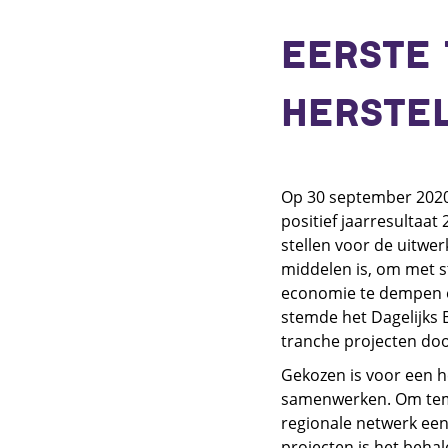
EERSTE
HERSTE
Op 30 september 2020
positief jaarresultaa
stellen voor de uitwer
middelen is, om met s
economie te dempen e
stemde het Dagelijks 
tranche projecten do
Gekozen is voor een h
samenwerken. Om tempo
regionale netwerk een
projecten is het behal