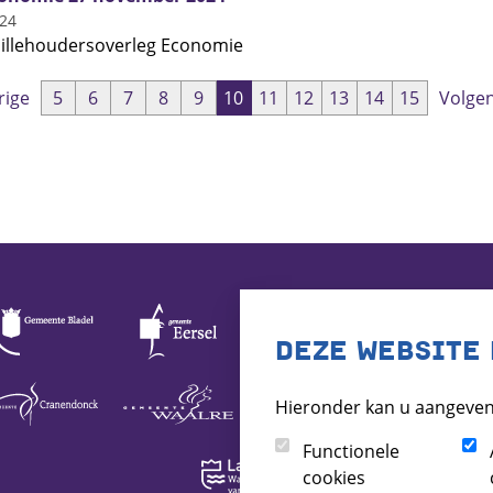
024
uillehoudersoverleg Economie
rige
5
6
7
8
9
10
11
12
13
14
15
Volge
DEZE WEBSITE 
Hieronder kan u aangeven
Functionele
cookies