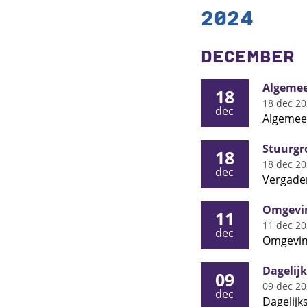
2024
DECEMBER
Algemee
18
18 dec 2
dec
Algemee
Stuurgr
18
18 dec 2
dec
Vergader
Omgevin
11
11 dec 2
dec
Omgevin
Dagelij
09
09 dec 2
dec
Dagelijk