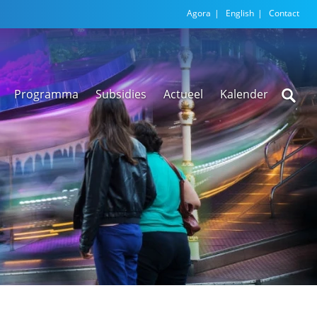
Agora
English
Contact
Programma
Subsidies
Actueel
Kalender
Nieuwsarchief
Regionale
versnellingstafel
Beethoven Wonen
VEX-regeling