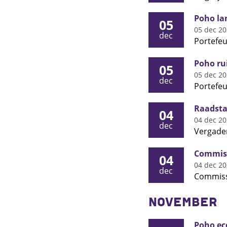
Poho la
05
05 dec 2
dec
Portefeu
Poho ru
05
05 dec 2
dec
Portefeu
Raadsta
04
04 dec 2
dec
Vergader
Commiss
04
04 dec 2
dec
Commiss
NOVEMBER
Poho ec