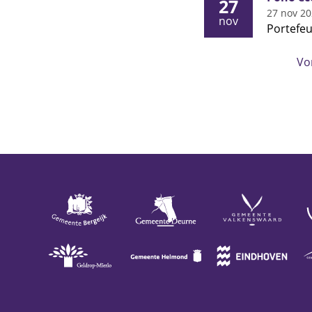
27
27 nov 2
nov
Portefe
Vo